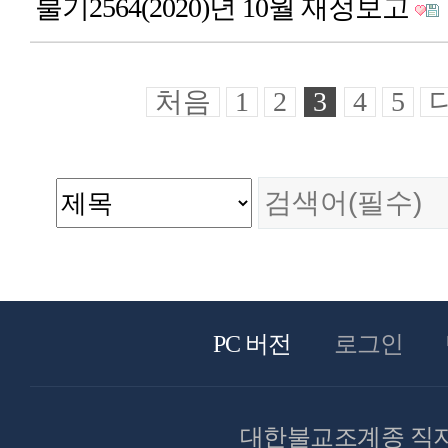
불기2564(2020)년 10월 재정보고
처음
1
2
3
4
5
PC 버전
로그인
대한불교조계종 직