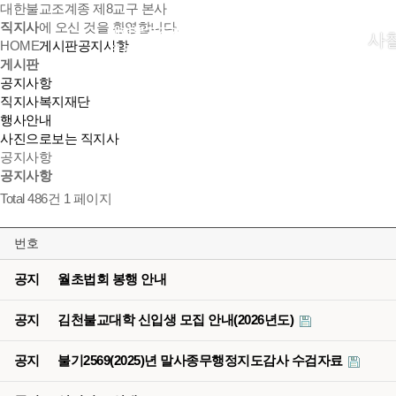
대한불교조계종 제8교구 본사
직지사
에 오신 것을 환영합니다.
사
HOME
게시판
공지사항
게시판
공지사항
직지사복지재단
행사안내
사진으로보는 직지사
공지사항
공지사항
Total 486건
1 페이지
번호
공지
월초법회 봉행 안내
공지
김천불교대학 신입생 모집 안내(2026년도)
공지
불기2569(2025)년 말사종무행정지도감사 수검자료