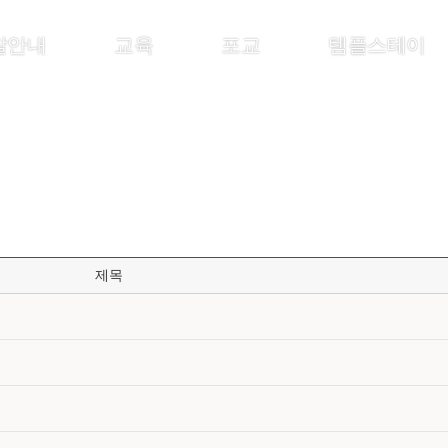
찰안내
교육
포교
템플스테이
제목