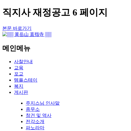
직지사 재정공고 6 페이지
본문 바로가기
메인메뉴
사찰안내
교육
포교
템플스테이
복지
게시판
주지스님 인사말
종무소
창건 및 역사
전각소개
파노라마