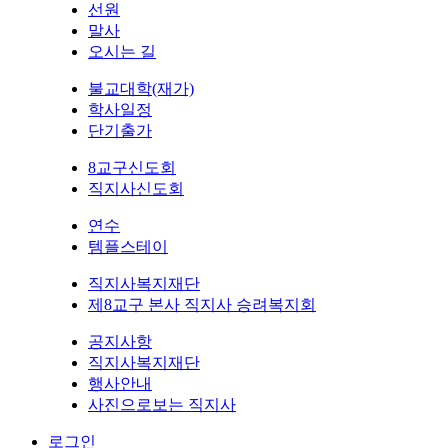
선원
말사
오시는 길
불교대학(재가)
학사일정
단기출가
8교구신도회
직지사신도회
연수
템플스테이
직지사복지재단
제8교구 본사 직지사 승려복지회
공지사항
직지사복지재단
행사안내
사진으로보는 직지사
로그인