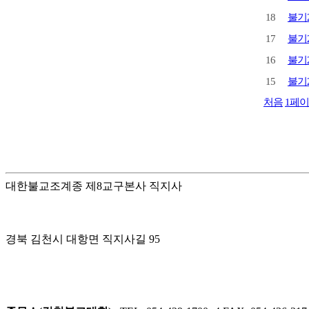
18
불기2
17
불기2
16
불기2
15
불기2
처음
1
페이
대한불교조계종 제8교구본사 직지사
경북 김천시 대항면 직지사길 95