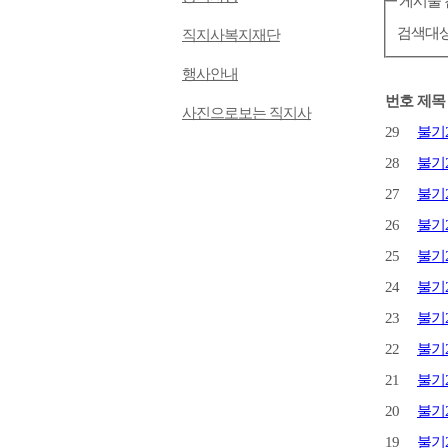
게시물 
검색대
직지사복지재단
행사안내
번호
제목
사진으로보는 직지사
29
불기2
28
불기2
27
불기2
26
불기2
25
불기2
24
불기2
23
불기2
22
불기2
21
불기2
20
불기2
19
불기2