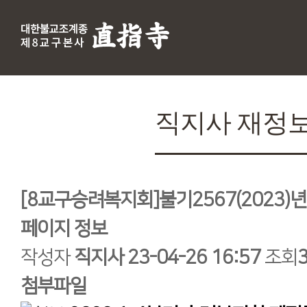
직지사 재정
[8교구승려복지회]불기2567(2023)년
페이지 정보
작성자
직지사
23-04-26 16:57
조회
첨부파일