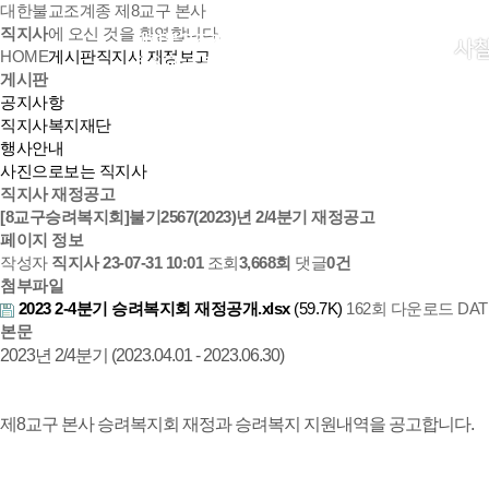
대한불교조계종 제8교구 본사
직지사
에 오신 것을 환영합니다.
사
HOME
게시판
직지사 재정보고
게시판
공지사항
직지사복지재단
행사안내
사진으로보는 직지사
직지사 재정공고
[8교구승려복지회]불기2567(2023)년 2/4분기 재정공고
페이지 정보
작성자
직지사
23-07-31 10:01
조회
3,668회
댓글
0건
첨부파일
2023 2-4분기 승려복지회 재정공개.xlsx
(59.7K)
162회 다운로드
DATE
본문
2023년 2/4분기 (2023.04.01 - 2023.06.30)
제8교구 본사 승려복지회 재정과 승려복지 지원내역을 공고합니다.