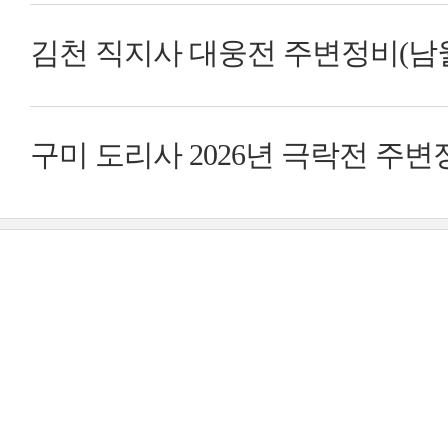
김천 직지사 대웅전 주변정비(남
수)사업…
구미 도리사 2026년 극락전 주변
정…